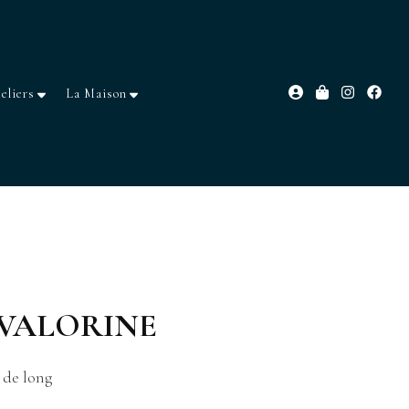
eliers
La Maison
nc VALORINE
 de long