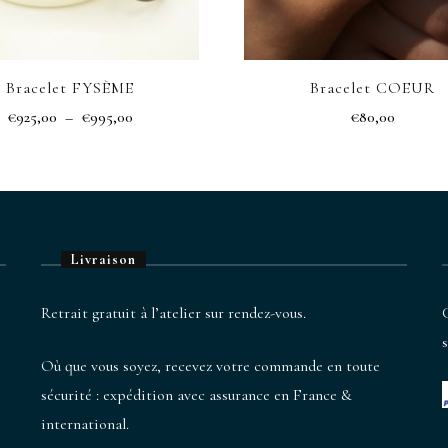
Bracelet FYSÈME
Bracelet COEUR
Plage
€
925,00
–
€
995,00
€
80,00
de
Ce
prix :
produit
€925,00
a
à
€995,00
plusieurs
Livraison
variations.
Les
Retrait gratuit à l’atelier sur rendez-vous.
options
peuvent
Où que vous soyez, recevez votre commande en toute
être
sécurité : expédition avec assurance en France &
choisies
international.
sur