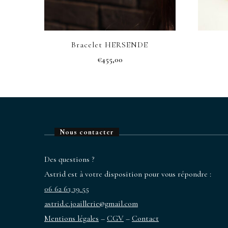
Bracelet HERSENDE
€
455,00
Nous contacter
Des questions ?
Astrid est à votre disposition pour vous répondre :
06 62 63 39 55
astrid.c.joaillerie@gmail.com
Mentions légales
–
CGV
–
Contact