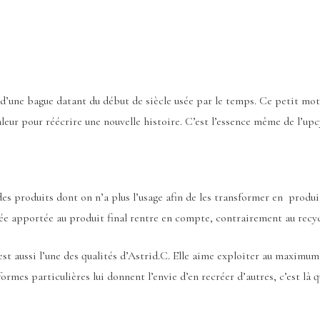
d’une bague datant du début de siècle usée par le temps. Ce petit moti
leur pour réécrire une nouvelle histoire. C’est l’essence même de l’upc
es produits dont on n’a plus l’usage afin de les transformer en produits
utée apportée au produit final rentre en compte, contrairement au recyc
 est aussi l’une des qualités d’Astrid.C. Elle aime exploiter au maximu
ormes particulières lui donnent l’envie d’en recréer d’autres, c’est là qu