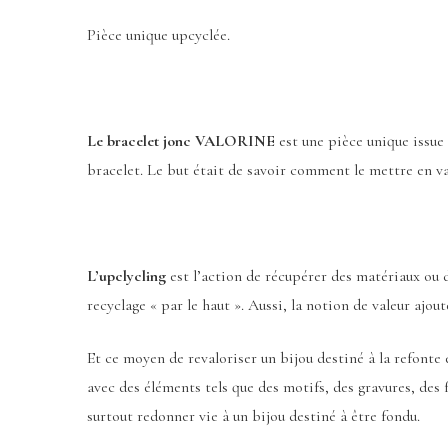
Pièce unique upcyclée.
Le bracelet jonc VALORINE
est une pièce unique issue 
bracelet. Le but était de savoir comment le mettre en va
L’upclycling
est l’action de récupérer des matériaux ou d
recyclage « par le haut ». Aussi, la notion de valeur ajo
Et ce moyen de revaloriser un bijou destiné à la refonte
avec des éléments tels que des motifs, des gravures, des f
surtout redonner vie à un bijou destiné à être fondu.