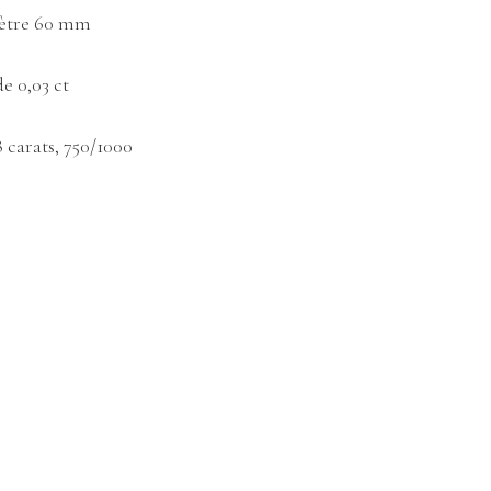
ètre 60 mm
e 0,03 ct
 carats, 750/1000