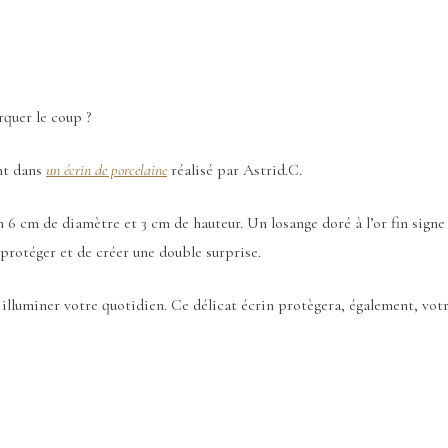
rquer le coup ?
nt dans
un écrin de porcelaine
réalisé par Astrid.C.
n 6 cm de diamètre et 3 cm de hauteur. Un losange doré à l’or fin sign
 protéger et de créer une double surprise.
ra illuminer votre quotidien. Ce délicat écrin protègera, également, vot