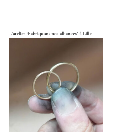
L’atelier ‘Fabriquons nos alliances’ à Lille