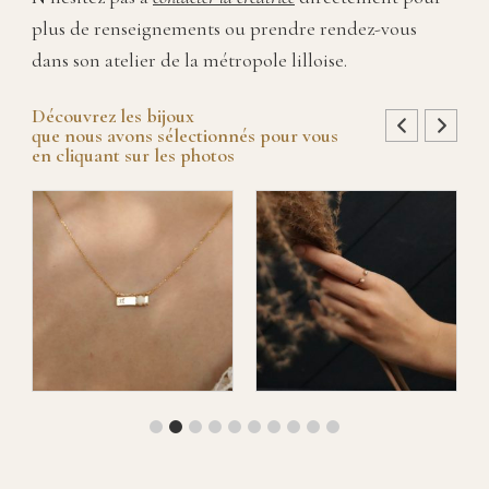
plus de renseignements ou prendre rendez-vous
dans son atelier de la métropole lilloise.
Découvrez les bijoux
que nous avons sélectionnés pour vous
en cliquant sur les photos
Collier LÉANDRE
Bague PÉTRONILLE
€
890,00
–
€
945,00
€
1.275,00