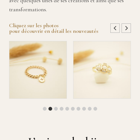
avec quelques unes de ses créations et ainsi que ses
transformations.
Cliquez sur les photos
pour découvrir en détail les nouveautés
Bague ADÉLIE
Bague TRIDÉLINE
€
600,00
€
1.820,00
AJOUTER AU
AJOUTER AU