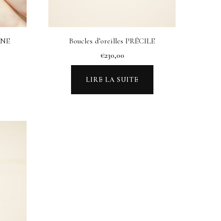
INE
Boucles d’oreilles PRÉCILE
lage
€
230,00
e
ix :
LIRE LA SUITE
500,00
560,00