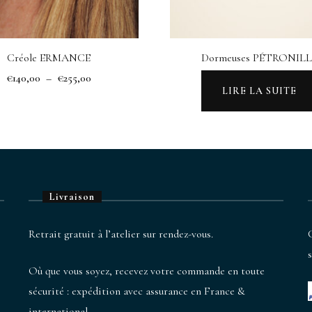
la
la
page
page
du
du
Créole ERMANCE
Dormeuses PÉTRONIL
produit
produit
Plage
€
140,00
–
€
255,00
LIRE LA SUITE
de
Ce
prix :
produit
€140,00
a
à
€255,00
plusieurs
variations.
Livraison
Les
options
Retrait gratuit à l’atelier sur rendez-vous.
peuvent
être
Où que vous soyez, recevez votre commande en toute
choisies
sécurité : expédition avec assurance en France &
sur
international.