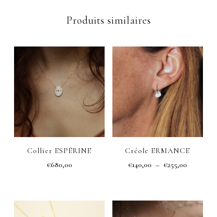
Produits similaires
Collier ESPÉRINE
Créole ERMANCE
Plage
€
680,00
€
140,00
–
€
255,00
de
Ce
prix :
produit
€140,00
a
à