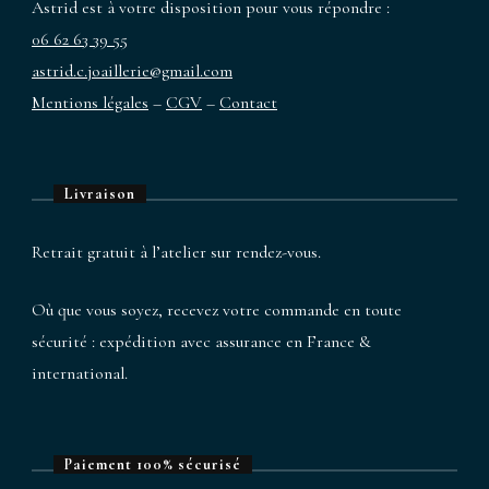
Astrid est à votre disposition pour vous répondre :
peuvent
06 62 63 39 55
être
astrid.c.joaillerie@gmail.com
choisies
Mentions légales
–
CGV
–
Contact
sur
la
page
Livraison
du
produit
Retrait gratuit à l’atelier sur rendez-vous.
Où que vous soyez, recevez votre commande en toute
sécurité : expédition avec assurance en France &
international.
Paiement 100% sécurisé