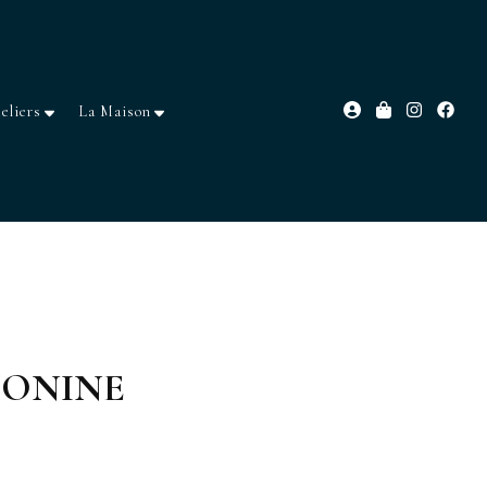
eliers
La Maison
NTONINE