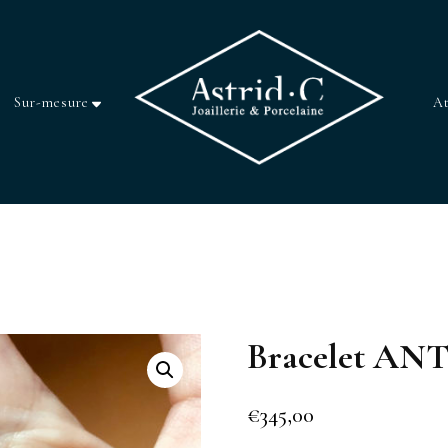
Sur-mesure
At
Bracelet A
€
345,00