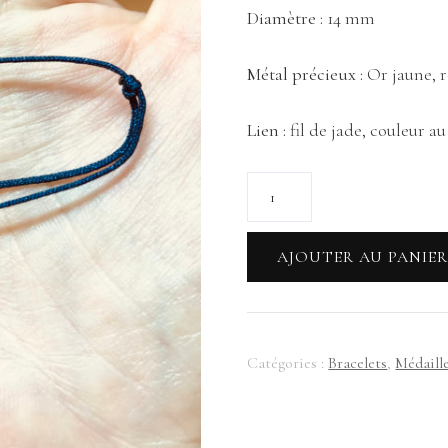
Diamètre :
14 mm
Métal précieux :
Or jaune, r
Lien :
fil de jade, couleur a
quantité
de
Bracelet
AJOUTER AU PANIE
ANTONINE
Catégories :
Bracelets
,
Médaill