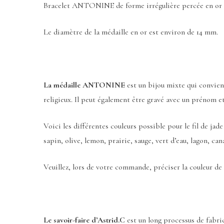
Bracelet ANTONINE de forme irrégulière percée en or jaun
Le diamètre de la médaille en or est environ de 14 mm.
La médaille ANTONINE
est un bijou mixte qui convien
religieux. Il peut également être gravé avec un prénom e
Voici les différentes couleurs possible pour le fil de jade
sapin, olive, lemon, prairie, sauge, vert d’eau, lagon, ca
Veuillez, lors de votre commande, préciser la couleur de 
Le savoir-faire d’Astrid.C
est un long processus de fabr