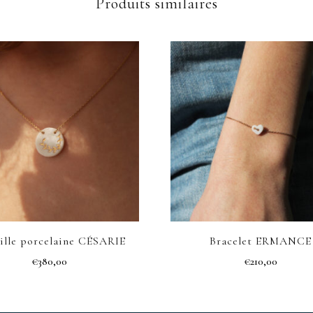
Produits similaires
ille porcelaine CÉSARIE
Bracelet ERMANCE
€
380,00
€
210,00
Ce
produit