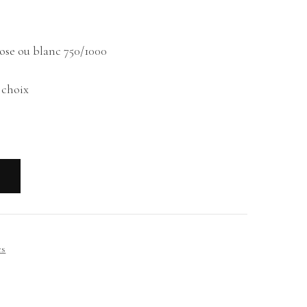
ose ou blanc 750/1000
u choix
R
es