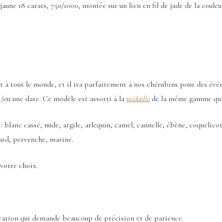
e 18 carats, 750/1000, montée sur un lien en fil de jade de la couleu
t à tout le monde, et il ira parfaitement à nos chérubins pour des évé
t/ou une date. Ce modèle est assorti à la
médaille
de la même gamme qui, 
 : blanc cassé, nude, argile, arlequin, camel, cannelle, ébène, coquelicot
nard, pervenche, marine.
votre choix.
ication qui demande beaucoup de précision et de patience.