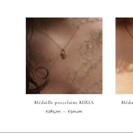
Médaille porcelaine MIRIA
Méda
Plage
€
285,00
–
€
510,00
de
Ce
prix :
produit
€285,00