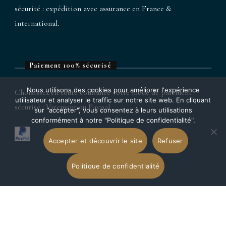
sécurité : expédition avec assurance en France &
international.
Paiement 100% sécurisé
Nous utilisons des cookies pour améliorer l'expérience
Choisissez en toute confiance votre mode de paiement
utilisateur et analyser le traffic sur notre site web. En cliquant
sécurisé : Virement ou Paypal
sur "accepter", vous consentez à leurs utilisations
conformément à notre "Politique de confidentialité".
Accepter et découvrir le site
Refuser
Politique de confidentialité
Astrid.C Joaillerie & Porcelaine.
Blossom Travel | Développé