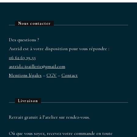
Nous contacter
Des questions ?
Astrid est à votre disposition pour vous répondre :
06 62 63 39 55
astrid.c.joaillerie@gmail.com
Mentions légales
–
CGV
–
Contact
Livraison
Retrait gratuit à l’atelier sur rendez-vous.
Où que vous soyez, recevez votre commande en toute