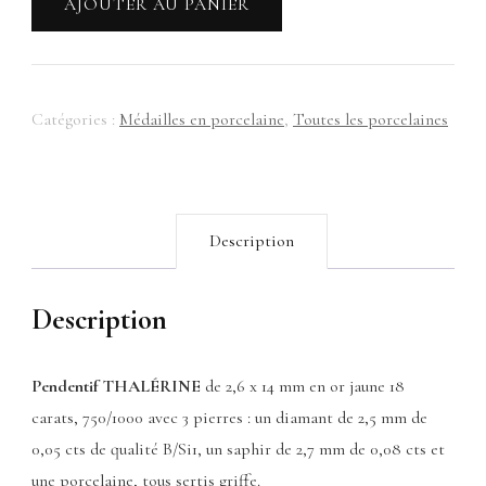
AJOUTER AU PANIER
THALÉRINE
Catégories :
Médailles en porcelaine
,
Toutes les porcelaines
Description
Description
Pendentif THALÉRINE
de 2,6 x 14 mm en or jaune 18
carats, 750/1000 avec 3 pierres : un diamant de 2,5 mm de
0,05 cts de qualité B/Si1, un saphir de 2,7 mm de 0,08 cts et
une porcelaine, tous sertis griffe.