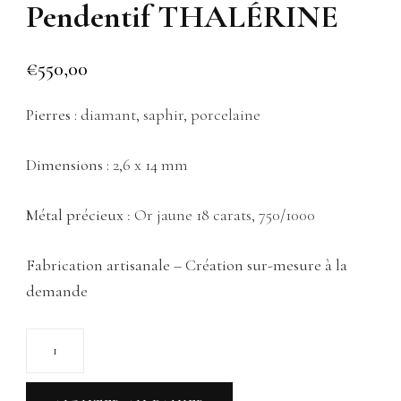
Pendentif THALÉRINE
€
550,00
Pierres :
diamant, saphir, porcelaine
Dimensions :
2,6 x 14 mm
Métal précieux
: Or jaune 18 carats, 750/1000
Fabrication artisanale – Création sur-mesure à la
demande
quantité
de
Pendentif