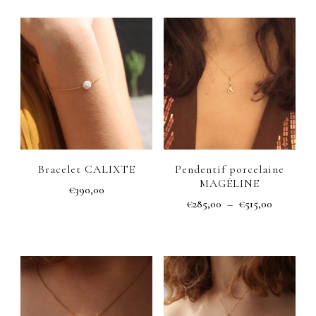
Bracelet CALIXTE
Pendentif porcelaine
MAGÉLINE
€
390,00
Plage
€
285,00
–
€
515,00
Ce
de
Ce
produit
prix :
produit
€285,00
a
a
à
plusieurs
€515,00
plusieurs
variations.
variations.
Les