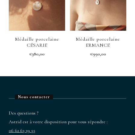
Les
options
options
peuvent
peuvent
être
être
choisies
Médaille porcelaine
Médaille porcelaine
choisies
sur
CÉSARIE
ERMANCE
sur
la
€
380,00
€
990,00
la
page
page
du
du
produit
produit
Nous contacter
Des questions ?
Astrid est à votre disposition pour vous répondre :
06 62 63 39 55