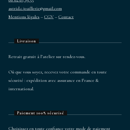
06 62 63 39 55
astrid.c.joaillerie@gmail.com
Mentions légales
–
CGV
–
Contact
Livraison
Retrait gratuit à l’atelier sur rendez-vous.
Où que vous soyez, recevez votre commande en toute
sécurité : expédition avec assurance en France &
international.
Paiement 100% sécurisé
Choisissez en toute confiance votre mode de paiement